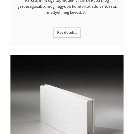
Karcsú, mint egy topmodell. A LINEA PLUS még
gazdaságosabb, még nagyobb komfortot adó változata,
mellyel még kevésbé...
Részletek...