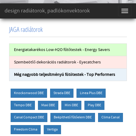
design radiátorok, padlókonvektorok
Toggl
naviga
JAGA radiátorok
Energiatakarékos Low-H2O fűtőtestek - Energy Savers
Szembeötlő dekorációs radiátorok - Eyecatchers
Még nagyobb teljesítményű fűtőtestek - Top Performers
Knockonwood DBE
Strada DBE
Linea Plus DBE
Tempo DBE
Maxi DBE
Mini DBE
Play DBE
Canal Compact DBE
Beépíthető fűtőelem DBE
Clima Canal
Freedom Clima
Vertiga