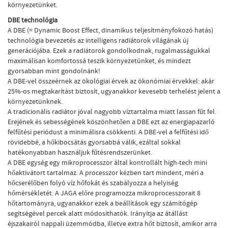
környezetünket.
DBE technológia
A DBE (= Dynamic Boost Effect, dinamikus teljesítményfokozó hatás)
technológia bevezetés az intelligens radiátorok világának új
generációjába. Ezek a radiátorok gondolkodnak, rugalmasságukkal
maximálisan komfortossá teszik környezetünket, és mindezt
gyorsabban mint gondolnánk!
A DBE-vel összeérnek az ökológiai érvek az ökonómiai érvekkel: akár
25%-os megtakarítást biztosít, ugyanakkor kevesebb terhelést jelent a
környezetünknek.
A tradicionális radiátor jóval nagyobb víztartalma miatt lassan fűt fel.
Erejének és sebességének köszönhetően a DBE ezt az energiapazarló
felfűtési periódust a minimálisra csökkenti. A DBE-vel a felfűtési idő
rövidebbé, a hőkibocsátás gyorsabbá válik, ezáltal sokkal
hatékonyabban használjuk fűtésrendszerünket.
A DBE egység egy mikroprocesszor által kontrollált high-tech mini
hőaktivátort tartalmaz. A processzor kézben tart mindent, méri a
hőcserélőben folyó víz hőfokát és szabályozza a helyiség
hőmérsékletét. A JAGA előre programozza mikroprocesszorait 8
hőtartományra, ugyanakkor ezek a beállítások egy számítógép
segítségével percek alatt módosíthatók. Irányítja az átállást
éjszakairól nappali üzemmódba, illetve extra hőt biztosít, amikor arra