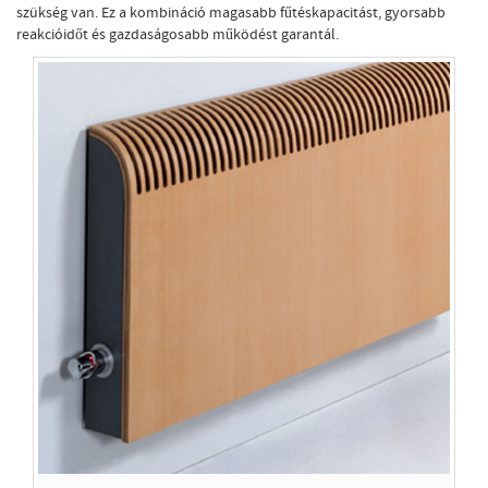
szükség van. Ez a kombináció magasabb fűtéskapacitást, gyorsabb
reakcióidőt és gazdaságosabb működést garantál.