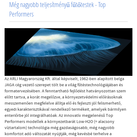
Még nagyobb teljesítményű fűtőtestek - Top
Performers
Az ARLI Magyarország Kft. által képviselt, 1962-ben alapított belga
JAGA cég vezető szerepet tölt be a világ fűtéstechnológiájában és
formatervezésében. A fenntartható fejlődést hatványozottan szem
előtt tartva, a korát megelőzve, a környezetvédelmi előírásoknak
messzemenően megfelelve állítja elő és fejleszti jól felismerhető,
egyedi karakterisztikával rendelkező termékeit, amelyek bármilyen
enteriőrbe jól integrálhatóak. Az innovatív megjelenésű Top
Performers modellek a környezetbarát Low-H2O (= alacsony
víztartalom) technológia még gazdaságosabb, még nagyobb
komfortot adó változatát nyújtják, még kevésbé terhelve a