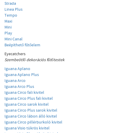
Strada
Linea Plus
Tempo
Maxi
Mini
Play
Mini Canal
Beépíthető fűtőelem
Eyecatchers
Szembeötlő dekorációs fűtőtestek
Iguana Aplano
Iguana Aplano Plus
Iguana Arco
Iguana Arco Plus
Iguana Circo fali kivitel
Iguana Circo Plus fali kivitel
Iguana Circo sarok kivitel
Iguana Circo Plus sarok kivitel
Iguana Circo lábon álló kivitel
Iguana Circo pillérburkoló kivitel
Iguana Visio tükrös kivitel