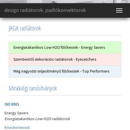
design radiátorok, padlókonvektorok
Toggl
naviga
JAGA radiátorok
Energiatakarékos Low-H2O fűtőtestek - Energy Savers
Szembeötlő dekorációs radiátorok - Eyecatchers
Még nagyobb teljesítményű fűtőtestek - Top Performers
Minőségi tanúsítványok
ISO 9001
Energy Savers
Energiatakarékos Low-H
2
O radiátorok
Knockonwood