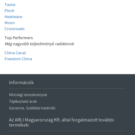
Twine
Pinch
Heatwave
Moon
Crossroads
Top Performers
Még nagyobb teljesítményű radiátorok
Clima Canal
Freedom Clima
Információk
Minőségi tanúsítványok
Tájékoztató árak
Garancia, Szállítási határidő
Az ARLI Magyarország Kft. által forgalmazott további
termékek: